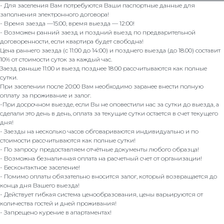
- Для заселения Вам потребуются Ваши паспортные данные для
заполнения электронного договора!
- Время заезда —15:00, время выезда — 12:00!
- Возможен ранний заезд и поздний выезд по предварительной
договоренности, если квартира будет свободна!
Цена раннего заезда (с 11:00 до 14:00) и позднего выезда (до 18.00) составит
10% от стоимости суток за каждый час.
Заезд раньше 11:00 и выезд позднее 18:00 рассчитываются как полные
сутки.
При заселении после 20:00 Вам необходимо заранее внести полную
оплату за проживание и залог.
-При досрочном выезде, если Вы не оповестили нас за сутки до выезда, а
сделали это день в день, оплата за текущие сутки остается в счет текущего
дня!
- Заезды на несколько часов обговариваются индивидуально и по
стоимости рассчитываются как полные сутки!
- По запросу предоставляем отчётные документы любого образца!
- Возможна безналичная оплата на расчетный счет от организации!
- Бесконтактное заселение!
- Помимо оплаты обязательно вносится залог, который возвращается до
конца дня Вашего выезда!
- Действует гибкая система ценообразования, цены варьируются от
количества гостей и дней проживания!
- Запрещено курение в апартаментах!