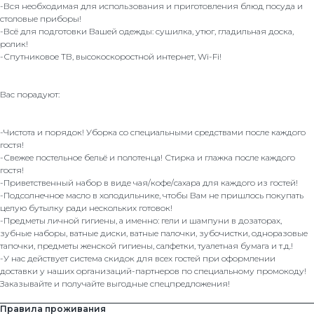
-Вся необходимая для использования и приготовления блюд посуда и
столовые приборы!
-Всё для подготовки Вашей одежды: сушилка, утюг, гладильная доска,
ролик!
-Спутниковое ТВ, высокоскоростной интернет, Wi-Fi!
Вас порадуют:
-Чистота и порядок! Уборка со специальными средствами после каждого
гостя!
-Свежее постельное бельё и полотенца! Стирка и глажка после каждого
гостя!
-Приветственный набор в виде чая/кофе/сахара для каждого из гостей!
-Подсолнечное масло в холодильнике, чтобы Вам не пришлось покупать
целую бутылку ради нескольких готовок!
-Предметы личной гигиены, а именно: гели и шампуни в дозаторах,
зубные наборы, ватные диски, ватные палочки, зубочистки, одноразовые
тапочки, предметы женской гигиены, салфетки, туалетная бумага и т.д.!
-У нас действует система скидок для всех гостей при оформлении
доставки у наших организаций-партнеров по специальному промокоду!
Заказывайте и получайте выгодные спецпредложения!
Правила проживания