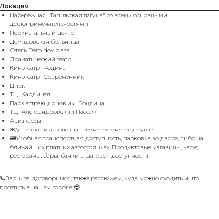
Локация
Набережная "Тагильская лагуна" со всеми основными
достопримечательностями
Перинатальный центр
Демидовская больница
Отель Dеmidоv рlаzа
Драматический театр
Кинотеатр "Родина"
Кинотеатр "Современник"
Цирк
ТЦ "Кардинал"
Парк аттракционов им. Бондина
ТЦ "Александровский Пассаж"
Авиакассы
Ж/д вокзал и автовокзал и многое многое другое!
🚌Удобная транспортная доступность, парковка во дворе, либо на
ближайших платных автостоянках. Продуктовые магазины, кафе,
рестораны, бары, банки в шаговой доступности.
📞Звоните, договоримся, также расскажем, куда можно сходить и что
посетить в нашем городе!😎