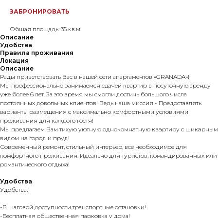
ЗАБРОНИРОВАТЬ
Общая площадь: 35 кв.м
Описание
Удобства
Правила проживания
Локация
Описание
Рады приветствовать Вас в нашей сети апартаментов «GRANADA»!
Мы профессионально занимаемся сдачей квартир в посуточную аренду
уже более 6 лет. За это время мы смогли достичь большого числа
постоянных довольных клиентов! Ведь наша миссия - Предоставлять
варианты размещения с максимально комфортными условиями
проживания для каждого гостя!
Мы предлагаем Вам тихую уютную oднoкoмнaтную квaртиру c шикaрным
видом нa горoд и пpуд!
Современный ремонт, стильный интерьер, всё необходимое для
комфортного проживания. Идеально для туристов, командированных или
романтического отдыха!
Удобства
Удобства:
-В шаговой доступности транспортные остановки!
-Бесплатная общественная парковка у дома!