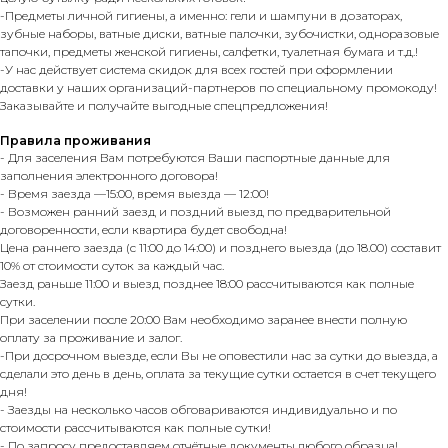
-Предметы личной гигиены, а именно: гели и шампуни в дозаторах,
зубные наборы, ватные диски, ватные палочки, зубочистки, одноразовые
тапочки, предметы женской гигиены, салфетки, туалетная бумага и т.д.!
-У нас действует система скидок для всех гостей при оформлении
доставки у наших организаций-партнеров по специальному промокоду!
Заказывайте и получайте выгодные спецпредложения!
Правила проживания
- Для заселения Вам потребуются Ваши паспортные данные для
заполнения электронного договора!
- Время заезда —15:00, время выезда — 12:00!
- Возможен ранний заезд и поздний выезд по предварительной
договоренности, если квартира будет свободна!
Цена раннего заезда (с 11:00 до 14:00) и позднего выезда (до 18.00) составит
10% от стоимости суток за каждый час.
Заезд раньше 11:00 и выезд позднее 18:00 рассчитываются как полные
сутки.
При заселении после 20:00 Вам необходимо заранее внести полную
оплату за проживание и залог.
-При досрочном выезде, если Вы не оповестили нас за сутки до выезда, а
сделали это день в день, оплата за текущие сутки остается в счет текущего
дня!
- Заезды на несколько часов обговариваются индивидуально и по
стоимости рассчитываются как полные сутки!
- По запросу предоставляем отчётные документы любого образца!