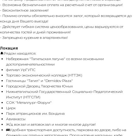
- Возможна безналичная оплата на расчетный счет от организации!
- Бесконтактное заселение!
- Помимо оплаты обязательно вносится залог, который возвращается до
конца дня Вашего выезда!
- Действует гибкая система ценообразования, цены варьируются от
количества гостей и дней проживания!
- Запрещено курение в апартаментах!
Локация
🔔Рядом находятся:
Набережная "Тагильская лагуна" со всеми основными
достопримечательностями
филиал УрГУПС
Торгово-экономический колледж (НТТЭК)
Гостиницы "Тагил" и "Dеmidоv Рlаzа"
Городской Дворец Творчества Юных
Нижнетагильский Государственный Социально-Педагогический
Институт (НТГСПИ)
СОК "Металлург-Форум"
Цирк
Парк аттракционов им. Бондина
Авиакассы
Ж/д вокзал и автовокзал и многое многое другое!
🚌Удобная транспортная доступность, парковка во дворе, либо на
ближайших платных автостоянках. Продуктовые магазины, кафе,