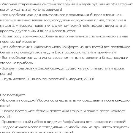
-Удобная современная система заселения в квартиру! Вам не обязательно
кого-то ждать и от кого-то зависеть!
-Вся необходимая для комфортного проживания бытовая техника и
мебель, а именно: телевизор, холодильник, кухонная плита, стиральная
машина, микроволновая печь, электрический чайник, фен, двуспальная
кровать, двуспальный диван-кровать, стол!
-По запросу возможно добавить дополнительное спальное место в виде
переносной кровати!
-Для обеспечения максимального комфорта наших гостей всё постельное
бельё и полотенца готовит для Вас профессиональная прачечная!
-Вся необходимая для использования и приготовления блюд посуда и
столовые приборы!
-Всё для подготовки Вашей одежды: сушилка, утюг, гладильная доска,
ролик!
-Спутниковое ТВ, высокоскоростной интернет, Wi-Fi!
Вас порадуют:
-Чистота и порядок! Уборка со специальными средствами после каждого
гостя!
-Свежее постельное бельё и полотенца! Стирка и глажка после каждого
гостя!
-Приветственный набор в виде чая/кофе/сахара для каждого из гостей!
-Подсолнечное масло в холодильнике, чтобы Вам не пришлось покупать
целую бутылку ради нескольких готовок!