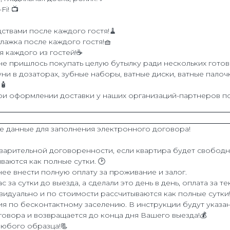
i! 📺
ствами после каждого гостя!🧹
лажка после каждого гостя!🧺
 каждого из гостей!☕️
е пришлось покупать целую бутылку ради нескольких готовок
уни в дозаторах, зубные наборы, ватные диски, ватные пало
🧴
 при оформлении доставки у наших организаций-партнеров п
е данные для заполнения электронного договора!
варительной договоренности, если квартира будет свободн
ваются как полные сутки. 🕑
ее внести полную оплату за проживание и залог.
за сутки до выезда, а сделали это день в день, оплата за те
видуально и по стоимости рассчитываются как полные сутки
ия по бесконтактному заселению. В инструкции будут указа
оговора и возвращается до конца дня Вашего выезда!💰
любого образца!📃