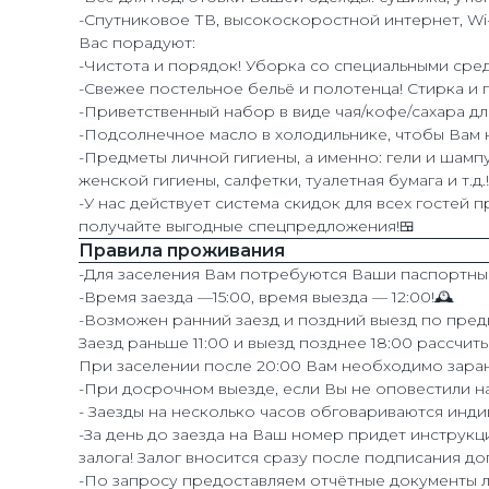
-Спутниковое ТВ, высокоскоростной интернет, Wi-F
Вас порадуют:
-Чистота и порядок! Уборка со специальными сред
-Свежее постельное бельё и полотенца! Стирка и г
-Приветственный набор в виде чая/кофе/сахара для
-Подсолнечное масло в холодильнике, чтобы Вам н
-Предметы личной гигиены, а именно: гели и шамп
женской гигиены, салфетки, туалетная бумага и т.д.!
-У нас действует система скидок для всех гостей
получайте выгодные спецпредложения!🍱
Правила проживания
-Для заселения Вам потребуются Ваши паспортны
-Время заезда —15:00, время выезда — 12:00!🕰️
-Возможен ранний заезд и поздний выезд по пред
Заезд раньше 11:00 и выезд позднее 18:00 рассчиты
При заселении после 20:00 Вам необходимо заран
-При досрочном выезде, если Вы не оповестили нас 
- Заезды на несколько часов обговариваются инди
-За день до заезда на Ваш номер придет инструкц
залога! Залог вносится сразу после подписания д
-По запросу предоставляем отчётные документы 