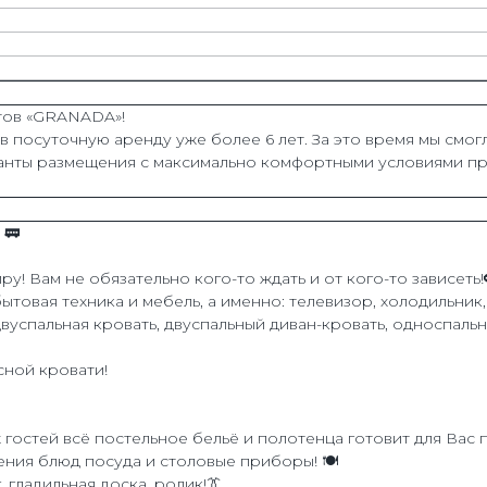
нтов «GRANADA»!
 посуточную аренду уже более 6 лет. За это время мы смог
ианты размещения с максимально комфортными условиями пр
 🚃
у! Вам не обязательно кого-то ждать и от кого-то зависеть!
овая техника и мебель, а именно: телевизор, холодильник, 
вуспальная кровать, двуспальный диван-кровать, односпальн
сной кровати!
гостей всё постельное бельё и полотенца готовит для Вас 
ния блюд посуда и столовые приборы! 🍽️
 гладильная доска, ролик!👔