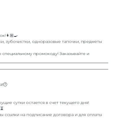
!👩🏼‍🍳
чки, зубочистки, одноразовые тапочки, предметы
о специальному промокоду! Заказывайте и
а!🕛
кущие сутки остается в счет текущего дня!
!⏳
ны ссылки на подписание договора и для оплаты