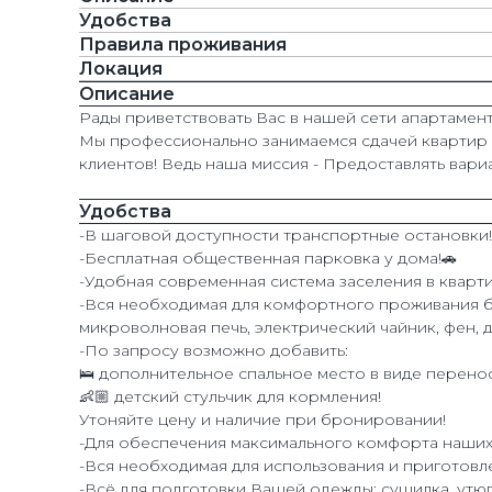
Удобства
Правила проживания
Локация
Описание
Рады приветствовать Вас в нашей сети апартаме
Мы профессионально занимаемся сдачей квартир в
клиентов! Ведь наша миссия - Предоставлять вар
Удобства
-В шаговой доступности транспортные остановки!
-Бесплатная общественная парковка у дома!🚗
-Удобная современная система заселения в квартир
-Вся необходимая для комфортного проживания быт
микроволновая печь, электрический чайник, фен, д
-По запросу возможно добавить:
🛌 дополнительное спальное место в виде перено
👶🏼 детский стульчик для кормления!
Утоняйте цену и наличие при бронировании!
-Для обеспечения максимального комфорта наших 
-Вся необходимая для использования и приготовле
-Всё для подготовки Вашей одежды: сушилка, утюг,