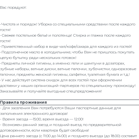
Вас порадуют:
-Чистота и порядок! Уборка со специальными средствами после каждого
гостя!
-Свежее постельное бельё и полотенца! Стирка и глажка после каждого
гостя!
-Приветственный набор в виде чая/кофе/сахара для каждого из гостей!
-Подсолнечное масло в холодильнике, чтобы Вам не пришлось покупать
целую бутылку ради нескольких готовок!
-Предметы личной гигиены, а именно: гели и шампуни в дозаторах,
зубные наборы, ватные диски, ватные палочки, зубочистки, одноразовые
тапочки, предметы женской гигиены, салфетки, туалетная бумага и т.д.!
-У нас действует система скидок для всех гостей при оформлении
доставки у наших организаций-партнеров по специальному промокоду!
Заказывайте и получайте выгодные спецпредложения!
Правила проживания
- Для заселения Вам потребуются Ваши паспортные данные для
заполнения электронного договора!
- Время заезда —15:00, время выезда — 12:00!
- Возможен ранний заезд и поздний выезд по предварительной
договоренности, если квартира будет свободна!
Цена раннего заезда (с 11:00 до 14:00) и позднего выезда (до 18.00) составит