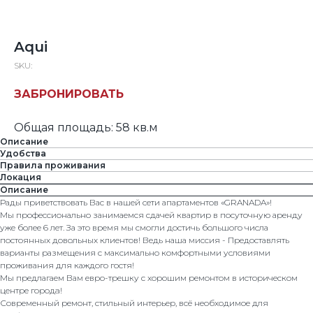
Aqui
SKU:
ЗАБРОНИРОВАТЬ
Общая площадь: 58 кв.м
Описание
Удобства
Правила проживания
Локация
Описание
Рады приветствовать Вас в нашей сети апартаментов «GRANADA»!
Мы профессионально занимаемся сдачей квартир в посуточную аренду
уже более 6 лет. За это время мы смогли достичь большого числа
постоянных довольных клиентов! Ведь наша миссия - Предоставлять
варианты размещения с максимально комфортными условиями
проживания для каждого гостя!
Мы предлагаем Вам евро-тpeшку c xоpошим рeмoнтoм в истоpическoм
цeнтре гоpoдa!
Современный ремонт, стильный интерьер, всё необходимое для