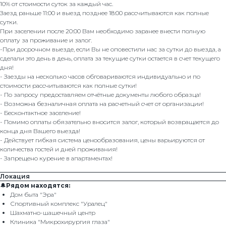
10% от стоимости суток за каждый час.
Заезд раньше 11:00 и выезд позднее 18:00 рассчитываются как полные
сутки.
При заселении после 20:00 Вам необходимо заранее внести полную
оплату за проживание и залог.
-При досрочном выезде, если Вы не оповестили нас за сутки до выезда, а
сделали это день в день, оплата за текущие сутки остается в счет текущего
дня!
- Заезды на несколько часов обговариваются индивидуально и по
стоимости рассчитываются как полные сутки!
- По запросу предоставляем отчётные документы любого образца!
- Возможна безналичная оплата на расчетный счет от организации!
- Бесконтактное заселение!
- Помимо оплаты обязательно вносится залог, который возвращается до
конца дня Вашего выезда!
- Действует гибкая система ценообразования, цены варьируются от
количества гостей и дней проживания!
- Запрещено курение в апартаментах!
Локация
🔔
Рядом находятся:
Дом быта "Эра"
Спортивный комплекс "Уралец"
Шахматно-шашечный центр
Клиника "Микрохирургия глаза"