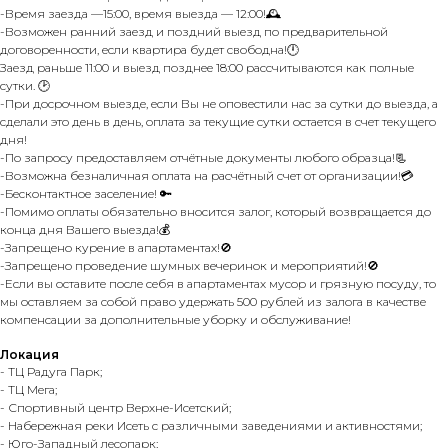
-Время заезда —15:00, время выезда — 12:00!🕰️
-Возможен ранний заезд и поздний выезд по предварительной
договоренности, если квартира будет свободна!🕛
Заезд раньше 11:00 и выезд позднее 18:00 рассчитываются как полные
сутки. 🕑
-При досрочном выезде, если Вы не оповестили нас за сутки до выезда, а
сделали это день в день, оплата за текущие сутки остается в счет текущего
дня!
-По запросу предоставляем отчётные документы любого образца!📃
-Возможна безналичная оплата на расчётный счет от организации!💳
-Бесконтактное заселение! 🔑
-Помимо оплаты обязательно вносится залог, который возвращается до
конца дня Вашего выезда!💰
-Запрещено курение в апартаментах!🚫
-Запрещено проведение шумных вечеринок и мероприятий!🚫
-Если вы оставите после себя в апартаментах мусор и грязную посуду, то
мы оставляем за собой право удержать 500 рублей из залога в качестве
компенсации за дополнительные уборку и обслуживание!
Локация
- ТЦ Радуга Парк;
- ТЦ Мега;
- Спортивный центр Верхне-Исетский;
- Набережная реки Исеть с различными заведениями и активностями;
- Юго-Западный лесопарк;