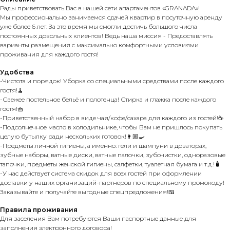
Рады приветствовать Вас в нашей сети апартаментов «GRANADA»!
Мы профессионально занимаемся сдачей квартир в посуточную аренду
уже более 6 лет. За это время мы смогли достичь большого числа
постоянных довольных клиентов! Ведь наша миссия - Предоставлять
варианты размещения с максимально комфортными условиями
проживания для каждого гостя!
Удобства
-Чистота и порядок! Уборка со специальными средствами после каждого
гостя!🧹
-Свежее постельное бельё и полотенца! Стирка и глажка после каждого
гостя!🧺
-Приветственный набор в виде чая/кофе/сахара для каждого из гостей!☕️
-Подсолнечное масло в холодильнике, чтобы Вам не пришлось покупать
целую бутылку ради нескольких готовок!👩🏼‍🍳
-Предметы личной гигиены, а именно: гели и шампуни в дозаторах,
зубные наборы, ватные диски, ватные палочки, зубочистки, одноразовые
тапочки, предметы женской гигиены, салфетки, туалетная бумага и т.д.!🧴
-У нас действует система скидок для всех гостей при оформлении
доставки у наших организаций-партнеров по специальному промокоду!
Заказывайте и получайте выгодные спецпредложения!🍱
Правила проживания
Для заселения Вам потребуются Ваши паспортные данные для
заполнения электронного договора!